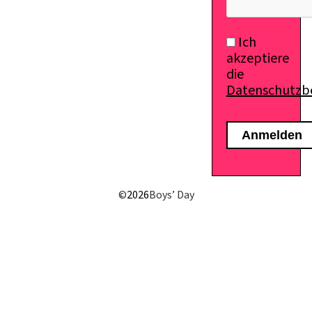
Ich
akzeptiere
die
Datenschutz
©
2026
Boys’ Day