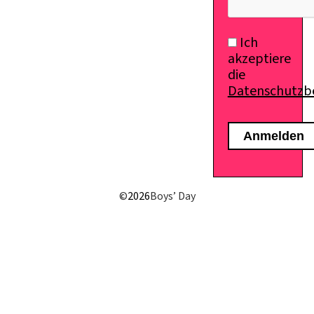
Ich
akzeptiere
die
Datenschutz
©
2026
Boys’ Day