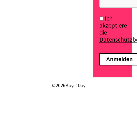
Ich
akzeptiere
die
Datenschutz
©
2026
Boys’ Day