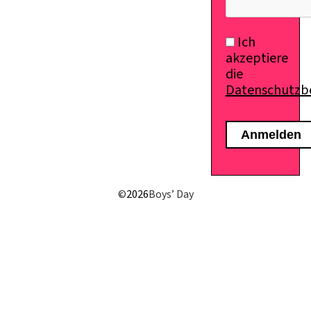
Ich
akzeptiere
die
Datenschutz
©
2026
Boys’ Day