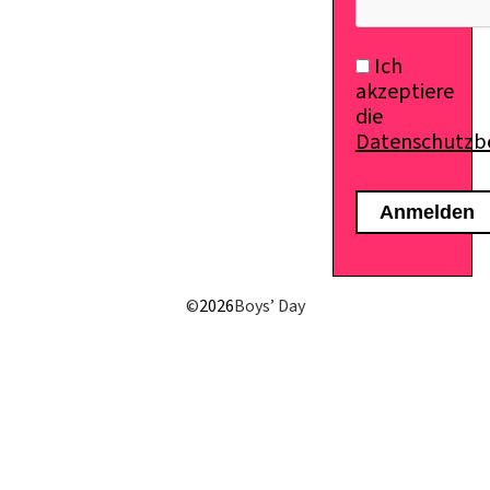
Ich
akzeptiere
die
Datenschutz
©
2026
Boys’ Day