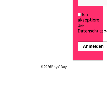
Ich
akzeptiere
die
Datenschutz
©
2026
Boys’ Day