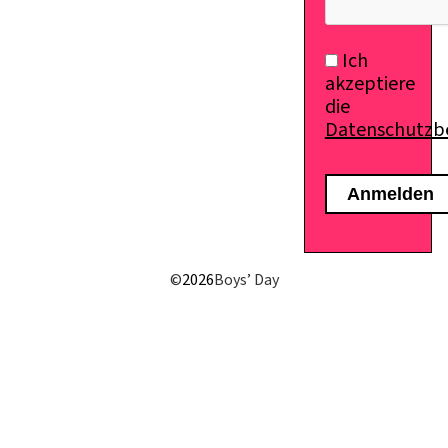
Ich
akzeptiere
die
Datenschutz
©
2026
Boys’ Day