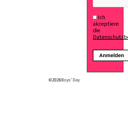
Ich
akzeptiere
die
Datenschutz
©
2026
Boys’ Day