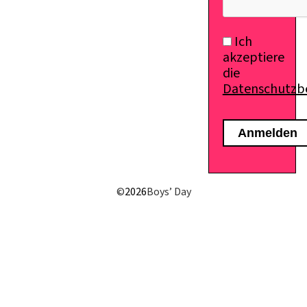
Ich
akzeptiere
die
Datenschutz
©
2026
Boys’ Day