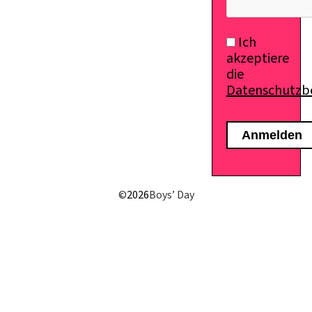
Ich
akzeptiere
die
Datenschutz
©
2026
Boys’ Day