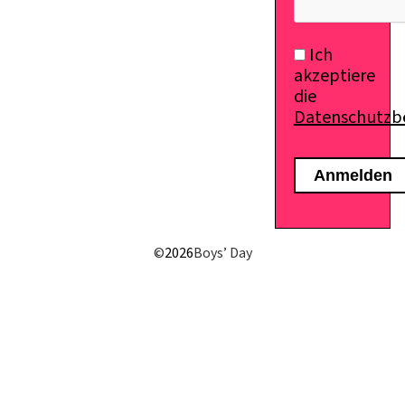
Ich
akzeptiere
die
Datenschutz
©
2026
Boys’ Day