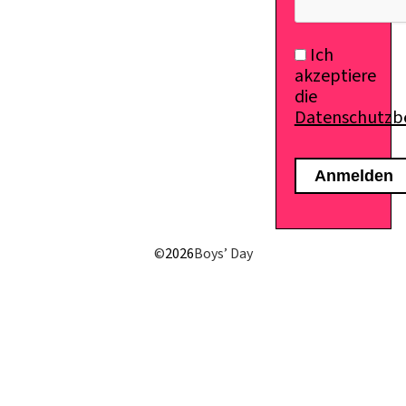
Ich
akzeptiere
die
Datenschutz
©
2026
Boys’ Day