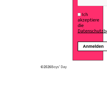
Ich
akzeptiere
die
Datenschutz
©
2026
Boys’ Day