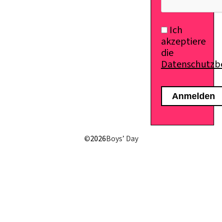
Ich
akzeptiere
die
Datenschutz
©
2026
Boys’ Day