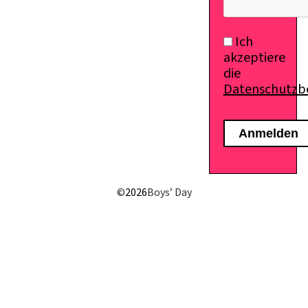
Ich
akzeptiere
die
Datenschutz
©
2026
Boys’ Day