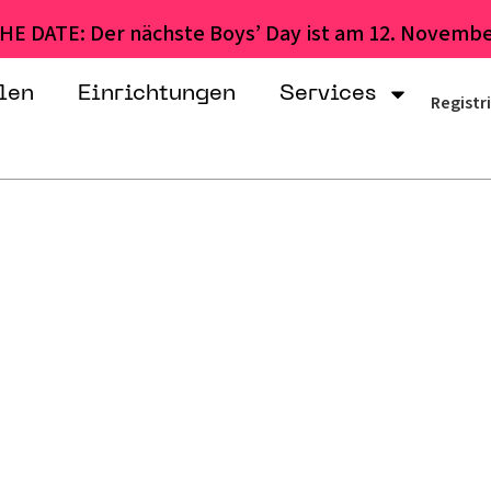
HE DATE: Der nächste Boys’ Day ist am 12. Novembe
len
Einrichtungen
Services
Registr