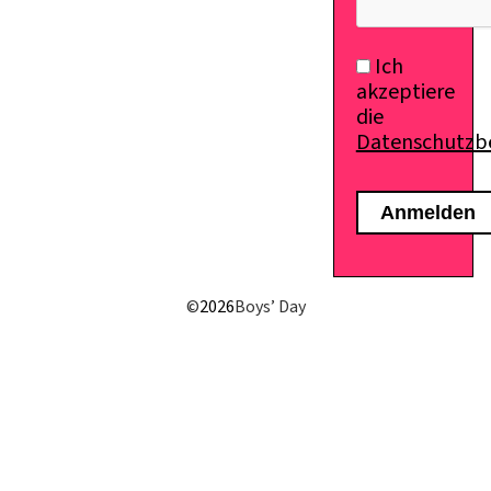
Ich
akzeptiere
die
Datenschutz
©
2026
Boys’ Day