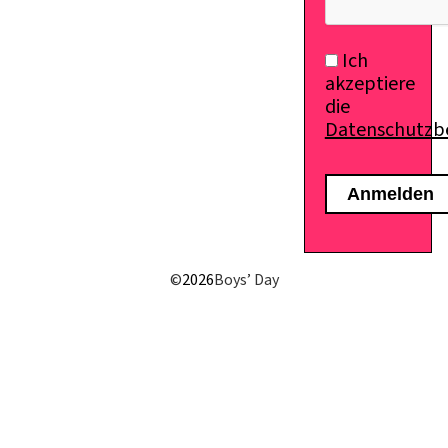
Ich
akzeptiere
die
Datenschutz
©
2026
Boys’ Day