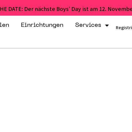
HE DATE: Der nächste Boys’ Day ist am 12. Novembe
len
Einrichtungen
Services
Registr