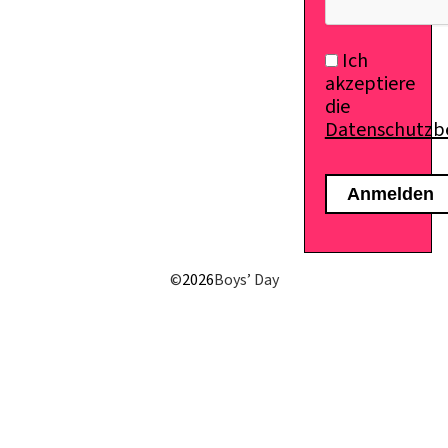
Ich
akzeptiere
die
Datenschutz
©
2026
Boys’ Day