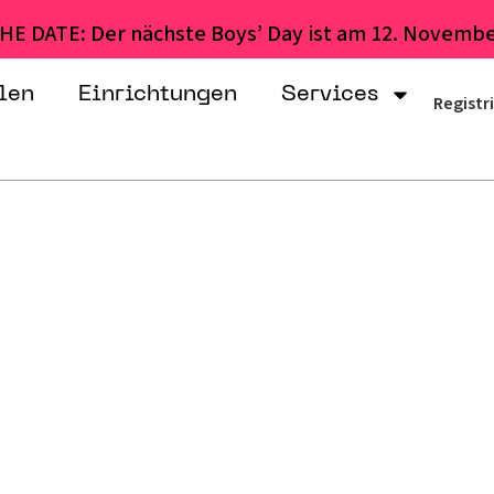
HE DATE: Der nächste Boys’ Day ist am 12. Novembe
len
Einrichtungen
Services
Registr