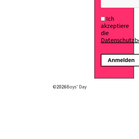
Ich
akzeptiere
die
Datenschutz
©
2026
Boys’ Day