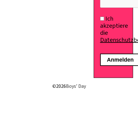
Ich
akzeptiere
die
Datenschutz
©
2026
Boys’ Day