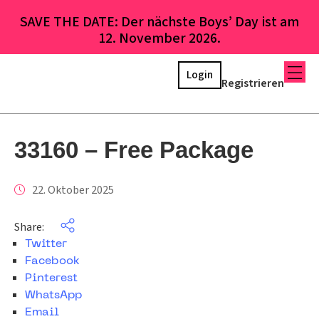
SAVE THE DATE: Der nächste Boys’ Day ist am
12. November 2026.
Login
Registrieren
33160 – Free Package
22. Oktober 2025
Share:
Twitter
Facebook
Pinterest
WhatsApp
Email