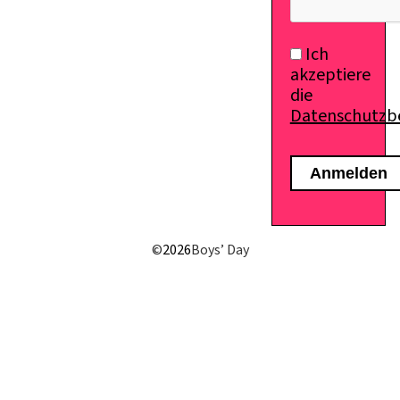
Ich
akzeptiere
die
Datenschutz
©
2026
Boys’ Day