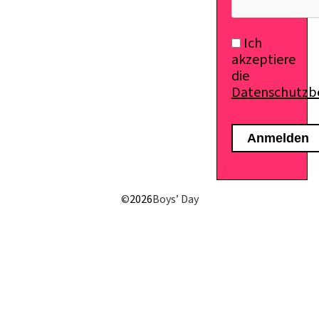
Ich
akzeptiere
die
Datenschutz
©
2026
Boys’ Day