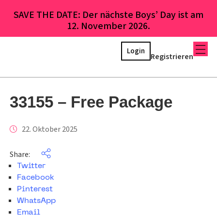
SAVE THE DATE: Der nächste Boys’ Day ist am
12. November 2026.
Login
Registrieren
33155 – Free Package
22. Oktober 2025
Share:
Twitter
Facebook
Pinterest
WhatsApp
Email