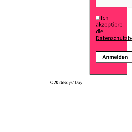
Ich
akzeptiere
die
Datenschutz
©
2026
Boys’ Day