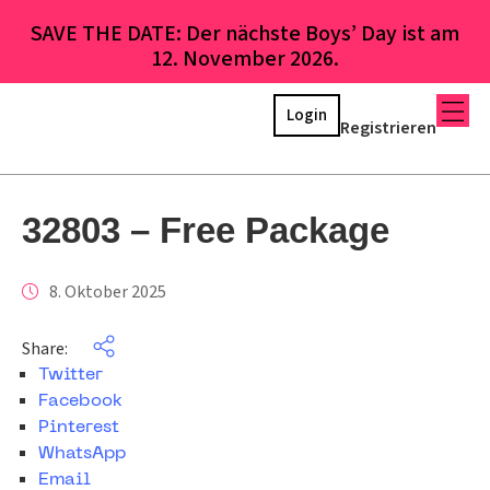
SAVE THE DATE: Der nächste Boys’ Day ist am
12. November 2026.
Login
Registrieren
32803 – Free Package
8. Oktober 2025
Share:
Twitter
Facebook
Pinterest
WhatsApp
Email