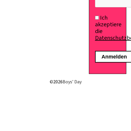
Ich
akzeptiere
die
Datenschutz
©
2026
Boys’ Day