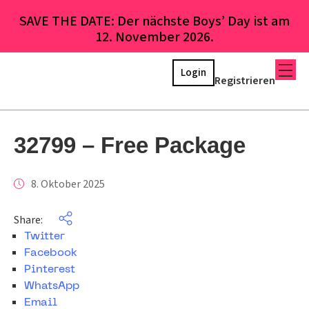
SAVE THE DATE: Der nächste Boys’ Day ist am
12. November 2026.
Login
Registrieren
32799 – Free Package
8. Oktober 2025
Share:
Twitter
Facebook
Pinterest
WhatsApp
Email