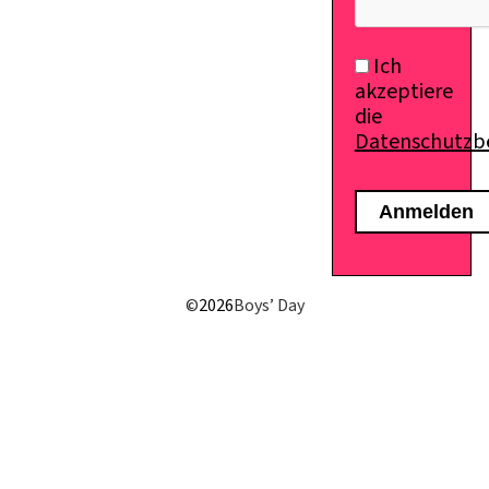
Ich
akzeptiere
die
Datenschutz
©
2026
Boys’ Day