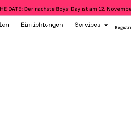
HE DATE: Der nächste Boys’ Day ist am 12. Novembe
len
Einrichtungen
Services
Registr