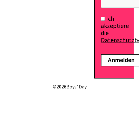
Ich
akzeptiere
die
Datenschutz
©
2026
Boys’ Day