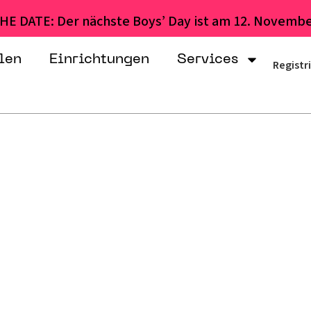
HE DATE: Der nächste Boys’ Day ist am 12. Novembe
len
Einrichtungen
Services
Registr