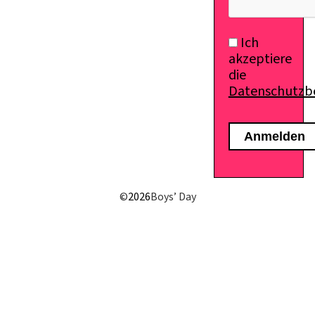
Ich
akzeptiere
die
Datenschutz
©
2026
Boys’ Day