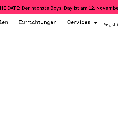
HE DATE: Der nächste Boys’ Day ist am 12. Novembe
len
Einrichtungen
Services
Registr