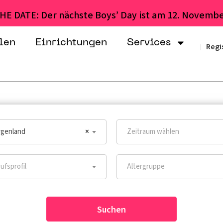
HE DATE: Der nächste Boys’ Day ist am 12. Novembe
len
Einrichtungen
Services
Regi
|
genland
×
Zeitraum wählen
ufsprofil
Altergruppe