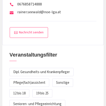
0676858714888
rainer.seewald@noe-lga.at
Nachricht senden
Veranstaltungsfilter
Dipl. Gesundheits-und Krankenpfleger
Pflege(fach)assistent
Sonstige
12 bis 18
19 bis 25
Senioren- und Pflegeeinrichtung