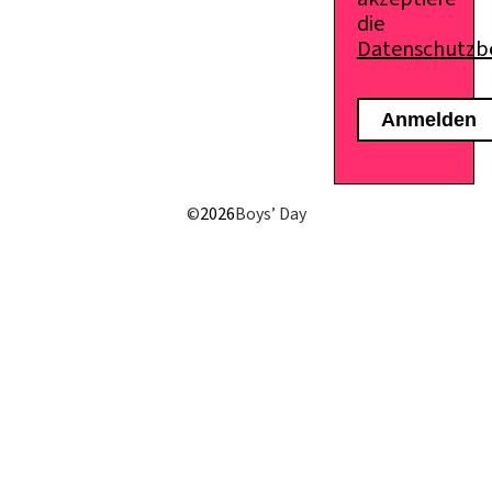
die
Datenschutz
©
2026
Boys’ Day