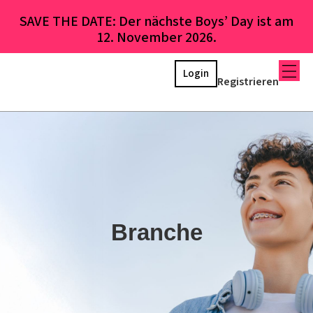
SAVE THE DATE: Der nächste Boys’ Day ist am
12. November 2026.
Login
Registrieren
Branche