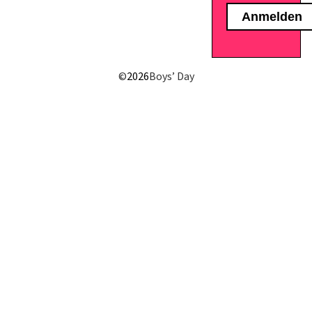
©
2026
Boys’ Day