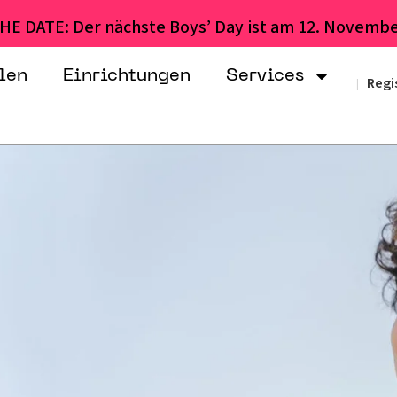
HE DATE: Der nächste Boys’ Day ist am 12. Novembe
len
Einrichtungen
Services
Regi
|