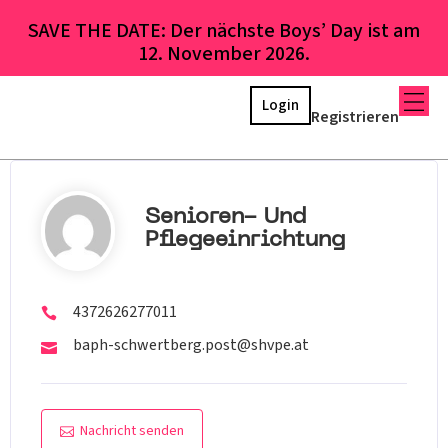
SAVE THE DATE: Der nächste Boys’ Day ist am
12. November 2026.
Login
Registrieren
Senioren- Und
Pflegeeinrichtung
4372626277011
baph-schwertberg.post@shvpe.at
Nachricht senden