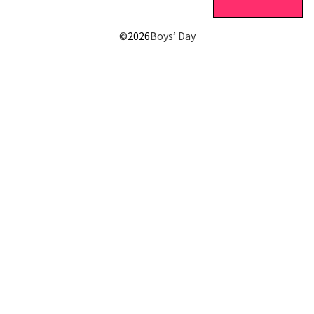
©
2026
Boys’ Day