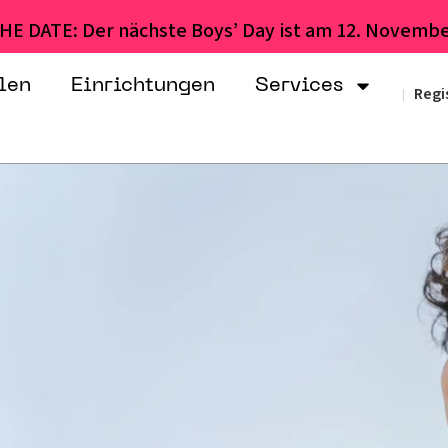
HE DATE: Der nächste Boys’ Day ist am 12. Novembe
len
Einrichtungen
Services
Regi
|