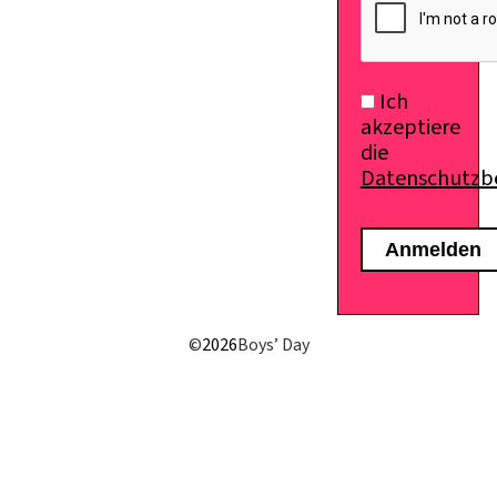
Ich
akzeptiere
die
Datenschutz
E-Mail senden
©
2026
Boys’ Day