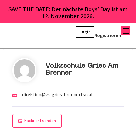
SAVE THE DATE: Der nächste Boys’ Day ist am
12. November 2026.
Login
Registrieren
Volksschule Gries Am
Brenner
direktion@vs-gries-brenner.tsn.at
Nachricht senden