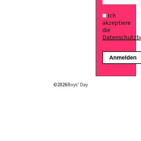
Ich
akzeptiere
die
Datenschutz
©
2026
Boys’ Day