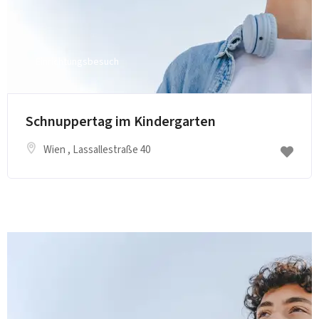
Einrichtungsbesuch
E-Mail senden
Schnuppertag im Kindergarten
Wien
, Lassallestraße 40