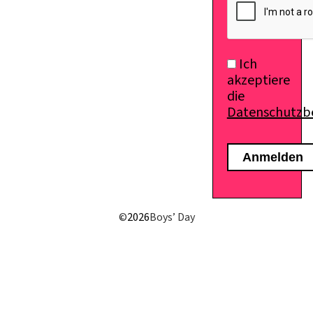
Ich
akzeptiere
die
Datenschutz
E-Mail senden
©
2026
Boys’ Day