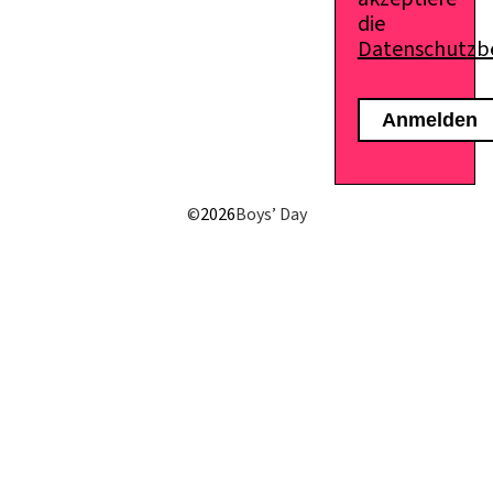
die
Datenschutz
E-Mail senden
©
2026
Boys’ Day