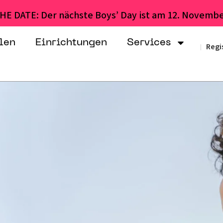
HE DATE: Der nächste Boys’ Day ist am 12. Novembe
len
Einrichtungen
Services
Regi
|