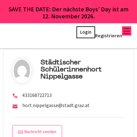
SAVE THE DATE: Der nächste Boys’ Day ist am
12. November 2026.
Login
Registrieren
Städtischer
Schüler:innenhort
Nippelgasse
433168722713
hort.nippelgasse@stadt.graz.at
Nachricht senden