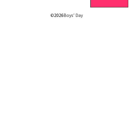
©
2026
Boys’ Day