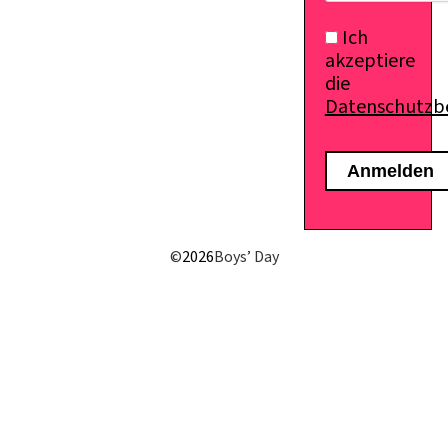
Ich
akzeptiere
die
Datenschutz
E-Mail senden
©
2026
Boys’ Day