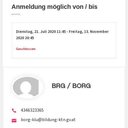
Einblick in die Praxisvolksschule zu gewinnen.
Anmeldung möglich von / bis
Dienstag,
21. Juli 2020
11:45
-
Freitag,
13. November
2020
20:45
Geschlossen
BRG / BORG
4346323365
borg-klu@bildung-ktn.gv.at