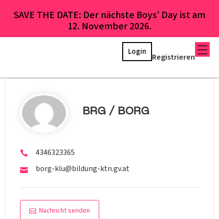
SAVE THE DATE: Der nächste Boys’ Day ist am
12. November 2026.
Login
Registrieren
BRG / BORG
4346323365
borg-klu@bildung-ktn.gv.at
Nachricht senden