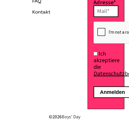
Adresse*
FAQ
Kontakt
Ich
akzeptiere
die
Datenschutz
E-Mail senden
©
2026
Boys’ Day