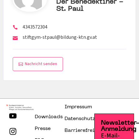
Der Benedektiner -
St. Paul
4343572304
stiftgym-stpaul@bildung-ktn.gv.at
Nachricht senden
Impressum
Downloads
Datenschutzerklärung
Newsletter
Presse
Anmeldung
Barrierefreiheitserklärung
E-Mail-