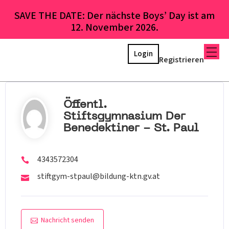
SAVE THE DATE: Der nächste Boys’ Day ist am
12. November 2026.
Login
Registrieren
Öffentl.
Stiftsgymnasium Der
Benedektiner - St. Paul
4343572304
stiftgym-stpaul@bildung-ktn.gv.at
Nachricht senden