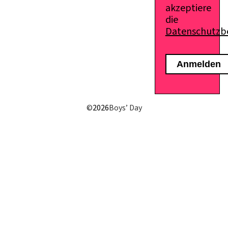
akzeptiere
die
Datenschutz
©
2026
Boys’ Day