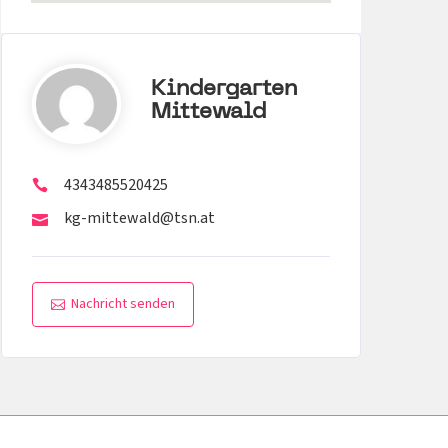
Kindergarten
Mittewald
4343485520425
kg-mittewald@tsn.at
Nachricht senden