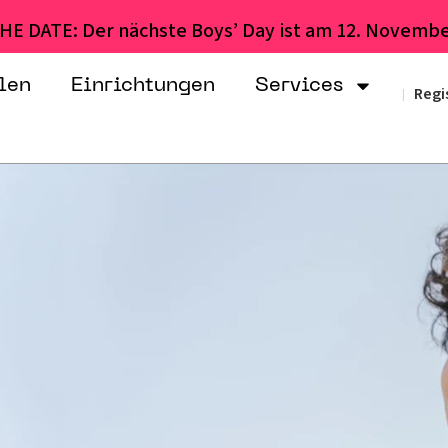
HE DATE: Der nächste Boys’ Day ist am 12. Novembe
len
Einrichtungen
Services
Regi
|